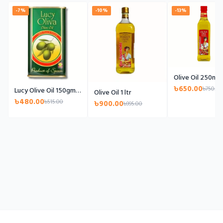
-7%
-10%
-13%
Olive Oil 250ml
৳650.00
৳750.00
Lucy Olive Oil 150gm (Tin)
Olive Oil 1 ltr
৳480.00
৳515.00
৳900.00
৳995.00