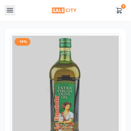
0
-16%