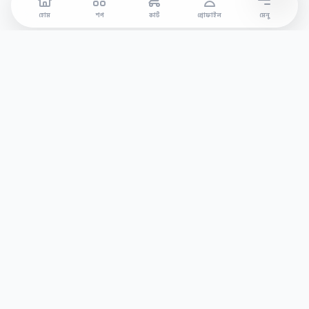
হোম
শপ
কার্ট
প্রোফাইল
মেনু
বাংলাদেশের অন্যতম বিশ্বস্ত অনলাইন শপ। আমরা দিচ্ছি ১০০%
অরিজিনাল পণ্যের নিশ্চয়তা।
Links
Categories