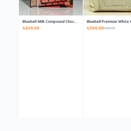
Bluebell Milk Compound Chocolate
৳620.00
৳590.00
৳595.00