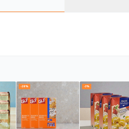
-28%
-3%