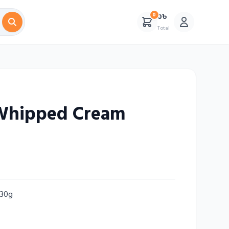
0
0৳
Total
Whipped Cream
030g