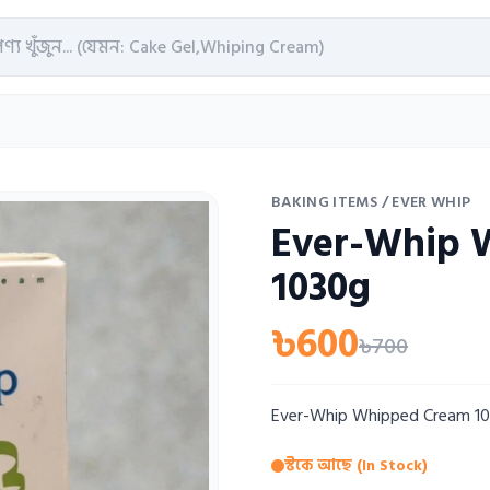
BAKING ITEMS
/ EVER WHIP
Ever-Whip 
1030g
৳600
৳700
Ever-Whip Whipped Cream 1
স্টকে আছে (In Stock)