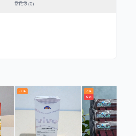
রিভিউ (0)
-8%
-1%
Out