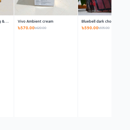
Master Gourmet Whipping & Cooking Cream
Vivo Ambient cream
Bluebell dark chocolate 1kg
৳570.00
৳590.00
৳620.00
৳595.00