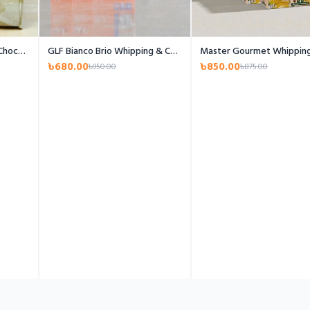
Bluebell Premium White Chocolate
GLF Bianco Brio Whipping & Cooking Cream- 1L
৳680.00
৳850.00
৳950.00
৳875.00