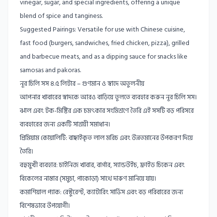
vinegar, sugar, and special ingredients, offering a unique
blend of spice and tanginess.
Suggested Pairings: Versatile for use with Chinese cuisine,
fast food (burgers, sandwiches, fried chicken, pizza), grilled
and barbecue meats, and as a dipping sauce for snacks like
samosas and pakoras.
নূর চিলি সস ৪.৫ লিটার – গুণমান ও স্বাদে অতুলনীয়
আপনার খাবারের স্বাদকে আরও বাড়িয়ে তুলতে ব্যবহার করুন নূর চিলি সস।
ঝাল এবং টক-মিষ্টির এক চমৎকার সংমিশ্রণে তৈরি এই সসটি বড় পরিসরে
ব্যবহারের জন্য একটি সাশ্রয়ী সমাধান।
প্রিমিয়াম কোয়ালিটি: বাছাইকৃত লাল মরিচ এবং উন্নতমানের উপকরণ দিয়ে
তৈরি।
বহুমুখী ব্যবহার: চাইনিজ খাবার, বার্গার, স্যান্ডউইচ, ফ্রাইড চিকেন এবং
বিকেলের নাস্তার (সমুচা, পাকোড়া) সাথে দারুণ মানিয়ে যায়।
কমার্শিয়াল প্যাক: রেস্টুরেন্ট, ক্যাটারিং সার্ভিস এবং বড় পরিবারের জন্য
বিশেষভাবে উপযোগী।