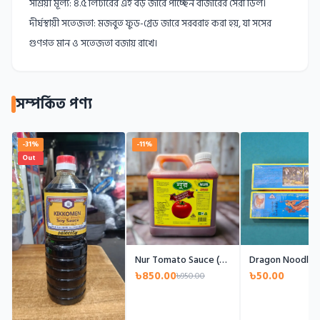
সাশ্রয়ী মূল্য: ৪.৫ লিটারের এই বড় জারে পাচ্ছেন বাজারের সেরা ডিল।
দীর্ঘস্থায়ী সতেজতা: মজবুত ফুড-গ্রেড জারে সরবরাহ করা হয়, যা সসের
সম্পর্কিত পণ্য
-31%
-11%
Out
Nur Tomato Sauce (4.5L)
৳850.00
৳50.00
৳950.00