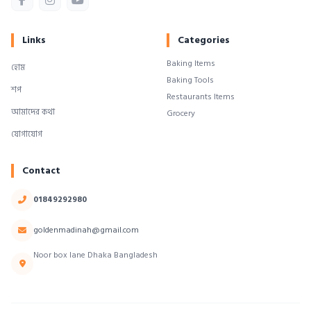
Links
Categories
Baking Items
হোম
Baking Tools
শপ
Restaurants Items
আমাদের কথা
Grocery
যোগাযোগ
Contact
01849292980
goldenmadinah@gmail.com
Noor box lane Dhaka Bangladesh