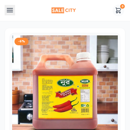
0
-6%